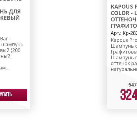
KAPOUS P
НЬ ДЛЯ
COLOR -
ЕЖЕВЫЙ
ОТТЕНОЧ
ГРАФИТО
Арт.:
Kp-28
Bar -
Kapous Prof
й шампунь
Шампунь о
евый (200
Графитовый
чный
Шампунь п
оттенок р
м...
натуральны
647
32
упить