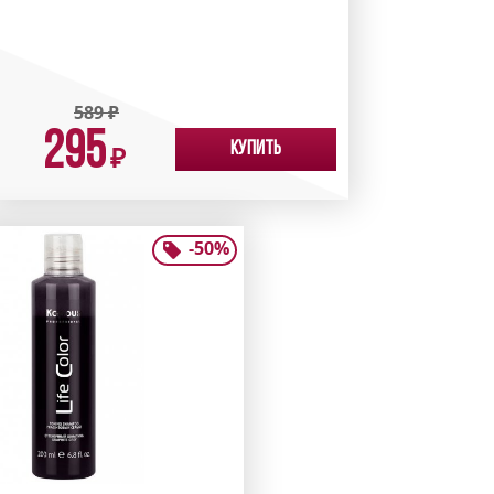
589
₽
295
Купить
₽
-
50
%