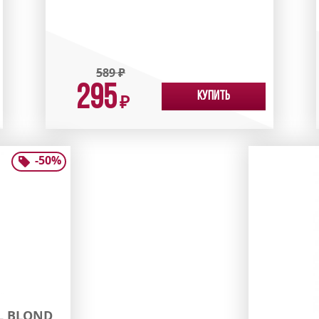
589
₽
295
Купить
₽
-
50
%
L BLOND