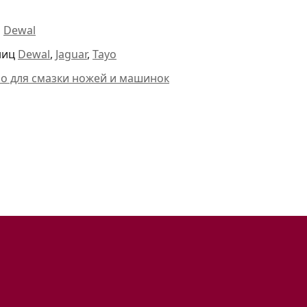
и
Dewal
ниц
Dewal
,
Jaguar
,
Tayo
ло для смазки ножей и машинок