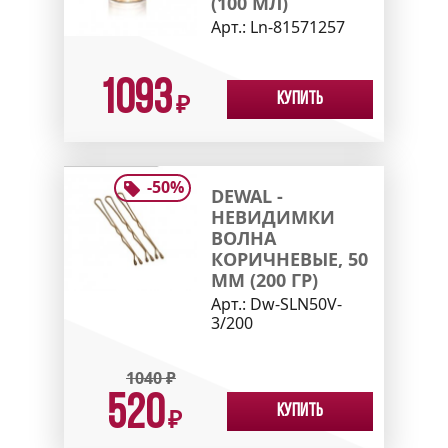
(100 МЛ)
Арт.:
Ln-81571257
1093
Купить
₽
-
50
%
DEWAL -
НЕВИДИМКИ
ВОЛНА
КОРИЧНЕВЫЕ, 50
ММ (200 ГР)
Арт.:
Dw-SLN50V-
3/200
1040
₽
520
Купить
₽