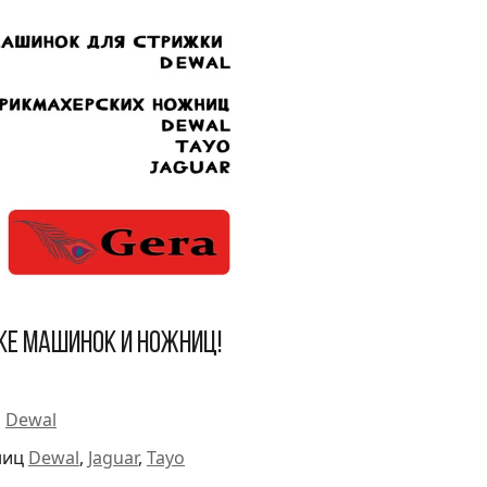
ке машинок и ножниц!
и
Dewal
ниц
Dewal
,
Jaguar
,
Tayo