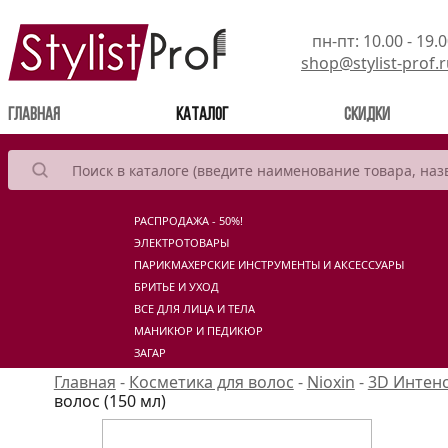
пн-пт: 10.00 - 19.
shop@stylist-prof.
(current)
Главная
Каталог
Скидки
РАСПРОДАЖА - 50%!
ЭЛЕКТРОТОВАРЫ
ПАРИКМАХЕРСКИЕ ИНСТРУМЕНТЫ И АКСЕССУАРЫ
БРИТЬЕ И УХОД
ВСЕ ДЛЯ ЛИЦА И ТЕЛА
МАНИКЮР И ПЕДИКЮР
ЗАГАР
Главная
-
Косметика для волос
-
Nioxin
-
3D Интен
волос (150 мл)