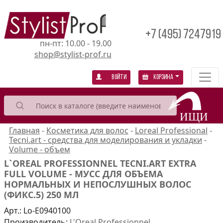
+7 (495) 7247919
пн-пт: 10.00 - 19.00
shop@stylist-prof.ru
Войти
Корзина
Главная
-
Косметика для волос
-
Loreal Professional
-
Tecni.art - средства для моделирования и укладки
-
Volume - объем
L`OREAL PROFESSIONNEL TECNI.ART EXTRA
FULL VOLUME - МУСС ДЛЯ ОБЪЕМА
НОРМАЛЬНЫХ И НЕПОСЛУШНЫХ ВОЛОС
(ФИКС.5) 250 МЛ
Арт.:
Lo-E0940100
Производитель:
L'Oreal Professionnel