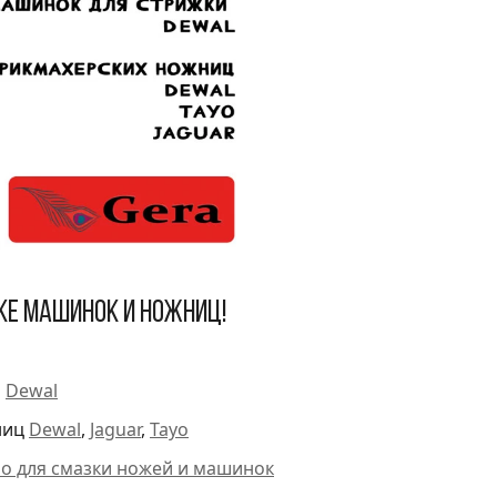
ке машинок и ножниц!
и
Dewal
ниц
Dewal
,
Jaguar
,
Tayo
ло для смазки ножей и машинок