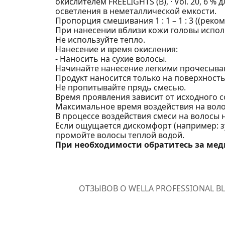
окислителем FREELIGHTS (B), · Vol. 20, 6 % 
осветления в неметаллической емкости.
Пропорция смешивания 1 : 1 – 1 : 3 ((реком
При нанесении вблизи кожи головы исполь
Не используйте тепло.
Нанесение и время окисления:
- Наносить на сухие волосы.
Начинайте нанесение легкими прочесыв
Продукт наносится только на поверхность
Не пропитывайте прядь смесью.
Время проявления зависит от исходного с
Максимальное время воздействия на воло
В процессе воздействия смеси на волосы 
Если ощущается дискомфорт (например: зу
промойте волосы теплой водой.
При необходимости обратитесь за м
ОТЗЫВОВ О WELLA PROFESSIONAL B