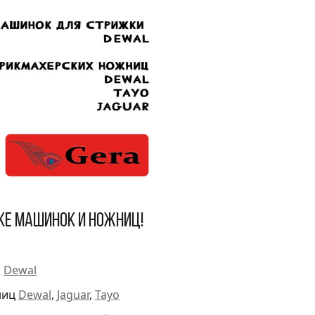
ке машинок и ножниц!
и
Dewal
ниц
Dewal
,
Jaguar
,
Tayo