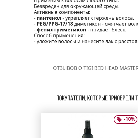
Применим к волосам любого типа.
Безвреден для окружающей среды.
Активные компоненты:
-
пантенол
- укрепляет стержень волоса.
-
PEG/PPG-17/18
диметикон - смягчает вол
-
фенилтриметикон
- придает блеск.
Способ применения:
- уложите волосы и нанесите лак с расстоя
ОТЗЫВОВ О TIGI BED HEAD MASTER
Покупатели, которые приобрели TI
-
10
%