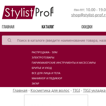
пн-пт: 10.00 - 19.
shop@stylist-prof.
(current)
Главная
Каталог
Скидки
РАСПРОДАЖА - 50%!
ЭЛЕКТРОТОВАРЫ
ПАРИКМАХЕРСКИЕ ИНСТРУМЕНТЫ И АКСЕССУАРЫ
БРИТЬЕ И УХОД
ВСЕ ДЛЯ ЛИЦА И ТЕЛА
МАНИКЮР И ПЕДИКЮР
ЗАГАР
Главная
-
Косметика для волос
-
TIGI
-
TIGI укладка