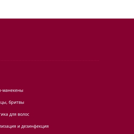
ы-манекены
цы, бритвы
ика для волос
лизация и дезинфекция