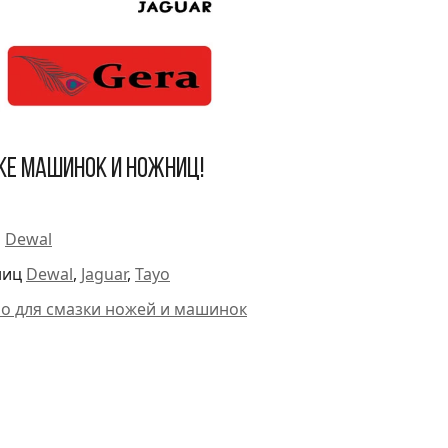
ке машинок и ножниц!
и
Dewal
ниц
Dewal
,
Jaguar
,
Tayo
ло для смазки ножей и машинок