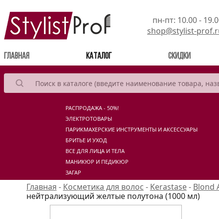
пн-пт: 10.00 - 19.
shop@stylist-prof.
(current)
Главная
Каталог
Скидки
РАСПРОДАЖА - 50%!
ЭЛЕКТРОТОВАРЫ
ПАРИКМАХЕРСКИЕ ИНСТРУМЕНТЫ И АКСЕССУАРЫ
БРИТЬЕ И УХОД
ВСЕ ДЛЯ ЛИЦА И ТЕЛА
МАНИКЮР И ПЕДИКЮР
ЗАГАР
Главная
-
Косметика для волос
-
Kerastase
-
Blond 
нейтрализующий желтые полутона (1000 мл)