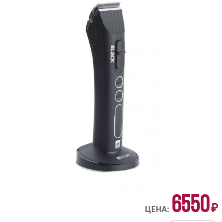
6550
₽
ЦЕНА: