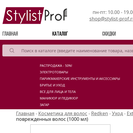
пн-пт: 10.00 - 19.
shop@stylist-prof.
(current)
Главная
Каталог
Скидки
РАСПРОДАЖА - 50%!
ЭЛЕКТРОТОВАРЫ
ПАРИКМАХЕРСКИЕ ИНСТРУМЕНТЫ И АКСЕССУАРЫ
БРИТЬЕ И УХОД
ВСЕ ДЛЯ ЛИЦА И ТЕЛА
МАНИКЮР И ПЕДИКЮР
ЗАГАР
Главная
-
Косметика для волос
-
Redken
-
Уход
-
Ex
поврежденных волос (1000 мл)