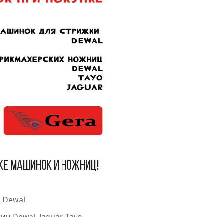
ке машинок и ножниц!
и
Dewal
ниц
Dewal
,
Jaguar
,
Tayo