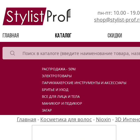
пн-пт: 10.00 - 19.
shop@stylist-prof.
(current)
Главная
Каталог
Скидки
РАСПРОДАЖА - 50%!
ЭЛЕКТРОТОВАРЫ
ПАРИКМАХЕРСКИЕ ИНСТРУМЕНТЫ И АКСЕССУАРЫ
БРИТЬЕ И УХОД
ВСЕ ДЛЯ ЛИЦА И ТЕЛА
МАНИКЮР И ПЕДИКЮР
ЗАГАР
Главная
-
Косметика для волос
-
Nioxin
-
3D Интен