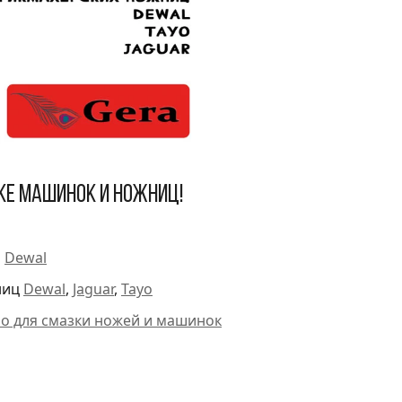
ке машинок и ножниц!
и
Dewal
ниц
Dewal
,
Jaguar
,
Tayo
ло для смазки ножей и машинок