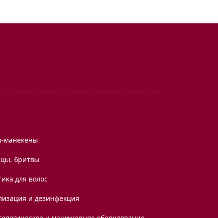
ы-манекены
цы, бритвы
ика для волос
лизация и дезинфекция
тологическое и маникюрное оборудование