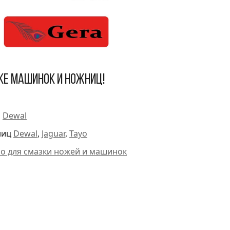
ке машинок и ножниц!
и
Dewal
ниц
Dewal
,
Jaguar
,
Tayo
ло для смазки ножей и машинок