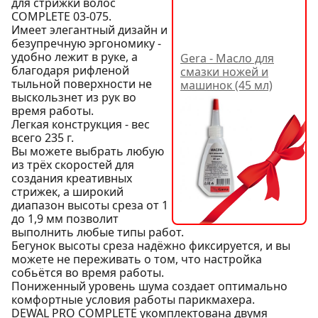
для стрижки волос
COMPLETE 03-075.
Имеет элегантный дизайн и
безупречную эргономику -
удобно лежит в руке, а
Gera - Масло для
благодаря рифленой
смазки ножей и
тыльной поверхности не
машинок (45 мл)
выскользнет из рук во
время работы.
Легкая конструкция - вес
всего 235 г.
Вы можете выбрать любую
из трёх скоростей для
создания креативных
стрижек, а широкий
диапазон высоты среза от 1
до 1,9 мм позволит
выполнить любые типы работ.
Бегунок высоты среза надёжно фиксируется, и вы
можете не переживать о том, что настройка
собьётся во время работы.
Пониженный уровень шума создает оптимально
комфортные условия работы парикмахера.
DEWAL PRO COMPLETE укомплектована двумя