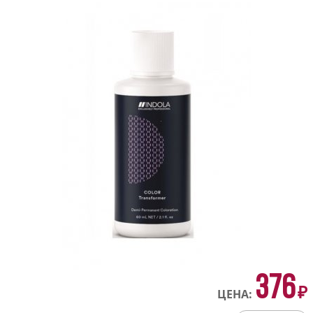
376
₽
ЦЕНА: