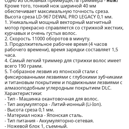
Одно из основных преимуществ триммера -
нож!
Кроме того, тонкий нож шириной 40 мм
обеспечивает максимальную точность среза.
Высота среза LD-967 DEWAL PRO LEGACY 0,1 мм.
1. Уникальный мощный векторный магнитный
мотор прекрасно справляется со стрижкой жестких,
курчавых и очень густых волос.
2. Скорость 11000 оборотов в минуту.
3. Продолжительное рабочее время (4 часов
рабочего времени), время зарядки составляет 1,5
часа.
4. Самый легкий триммер для стрижки волос имеет
всего 190 грамм.
5. Т-образное лезвия из японской стали с
фиксированными лезвиями с глубокими зубчиками
и титановым покрытием и подвижными лезвиями с
алмазоподобным углеродным покрытием DLC.
Характеристики:
- Тип - Машинка окантовочная для волос.
- Тип аккумулятора - Литий-ионный (Li-Ion).
- Высота среза 0,1 мм.
- Материал ножа - Японская сталь.
- Тип питания - Аккумуляторно-сетевая.
- Ножевой блок 1, съемный.