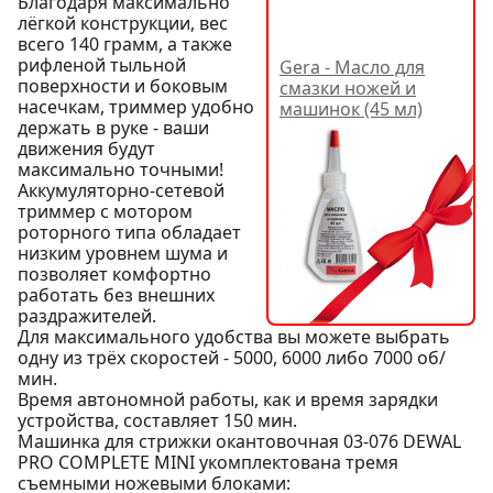
Благодаря максимально
лёгкой конструкции, вес
всего 140 грамм, а также
рифленой тыльной
Gera - Масло для
поверхности и боковым
смазки ножей и
насечкам, триммер удобно
машинок (45 мл)
держать в руке - ваши
движения будут
максимально точными!
Аккумуляторно-сетевой
триммер с мотором
роторного типа обладает
низким уровнем шума и
позволяет комфортно
работать без внешних
раздражителей.
Для максимального удобства вы можете выбрать
одну из трёх скоростей - 5000, 6000 либо 7000 об/
мин.
Время автономной работы, как и время зарядки
устройства, составляет 150 мин.
Машинка для стрижки окантовочная 03-076 DEWAL
PRO COMPLETE MINI укомплектована тремя
съемными ножевыми блоками: