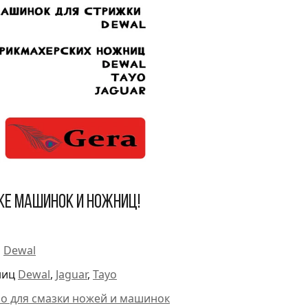
ке машинок и ножниц!
и
Dewal
ниц
Dewal
,
Jaguar
,
Tayo
ло для смазки ножей и машинок