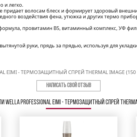
 и легко.
e придает волосам блеск и формирует здоровый внешни
едного воздействия фена, утюжка и других термо прибо
 формула, провитамин B5, витаминный комплекс, УФ фил
 вытянутой руки, прядь за прядью, используя для укладк
AL EIMI - ТЕРМОЗАЩИТНЫЙ СПРЕЙ THERMAL IMAGE (150
НАПИСАТЬ СВОЙ ОТЗЫВ
и Wella Professional EIMI - Термозащитный спрей Thermal