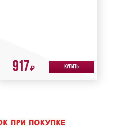
917
Купить
₽