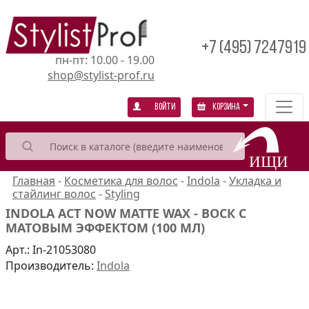
+7 (495) 7247919
пн-пт: 10.00 - 19.00
shop@stylist-prof.ru
Войти
Корзина
Главная
-
Косметика для волос
-
Indola
-
Укладка и
стайлинг волос
-
Styling
INDOLA ACT NOW MATTE WAX - ВОСК С
МАТОВЫМ ЭФФЕКТОМ (100 МЛ)
Арт.:
In-21053080
Производитель:
Indola