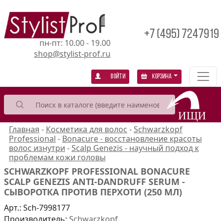
+7 (495) 7247919
пн-пт: 10.00 - 19.00
shop@stylist-prof.ru
Войти
Корзина
Главная
-
Косметика для волос
-
Schwarzkopf
Professional
-
Bonacure - восстановление красоты
волос изнутри
-
Scalp Genezis - научный подход к
проблемам кожи головы
SCHWARZKOPF PROFESSIONAL BONACURE
SCALP GENEZIS ANTI-DANDRUFF SERUM -
СЫВОРОТКА ПРОТИВ ПЕРХОТИ (250 МЛ)
Арт.:
Sch-7998177
Производитель:
Schwarzkopf