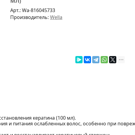
МЛ)
Арт.:
Wa-816045733
Производитель:
Wella
осстановления кератина (100 мл).
ия и питания ослабленных волос, особенно при поврежд
итает и восстанавливает кератиновый стержень.