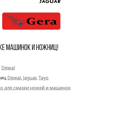
ке машинок и ножниц!
и
Dewal
ниц
Dewal
,
Jaguar
,
Tayo
ло для смазки ножей и машинок