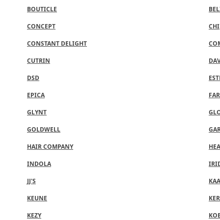
BOUTICLE
BEL
CONCEPT
CHI
CONSTANT DELIGHT
CO
CUTRIN
DA
DSD
EST
EPICA
FAR
GLYNT
GLO
GOLDWELL
GA
HAIR COMPANY
HEA
INDOLA
IRI
JJ'S
KA
KEUNE
KER
KEZY
KO