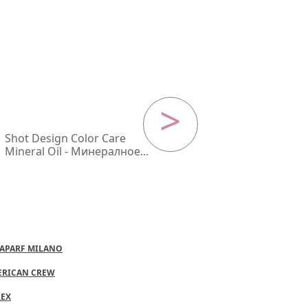
Next
Shot Design Color Care
Mineral Oil - Минералное...
APARF MILANO
ERICAN CREW
REX