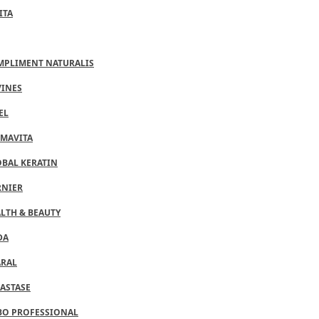
ITA
MPLIMENT NATURALIS
VINES
EL
MAVITA
BAL KERATIN
RNIER
LTH & BEAUTY
DA
ARAL
ASTASE
BO PROFESSIONAL