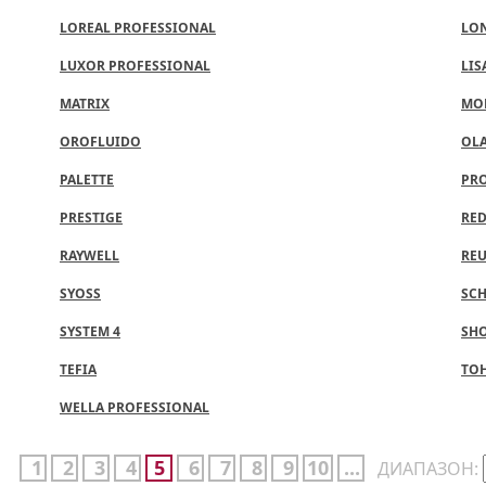
LOREAL PROFESSIONAL
LO
LUXOR PROFESSIONAL
LIS
MATRIX
MO
OROFLUIDO
OL
PALETTE
PR
PRESTIGE
RE
RAYWELL
REU
SYOSS
SC
SYSTEM 4
SH
TEFIA
ТО
WELLA PROFESSIONAL
1
2
3
4
5
6
7
8
9
10
...
ДИАПАЗОН: