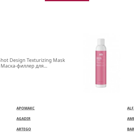
Shot Design Texturizing Mask
- Маска-филлер для...
АРОМАКС
ALF
AGADIR
AM
ARTEGO
BA