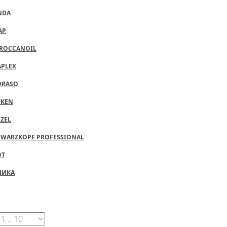
NDA
AP
ROCCANOIL
APLEX
ORASO
DKEN
ZEL
HWARZKOPF PROFESSIONAL
OT
НИКА