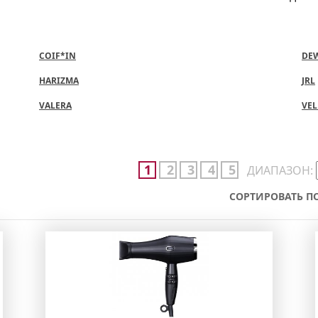
COIF*IN
DE
HARIZMA
JRL
VALERA
VE
1
2
3
4
5
ДИАПАЗОН:
СОРТИРОВАТЬ ПО