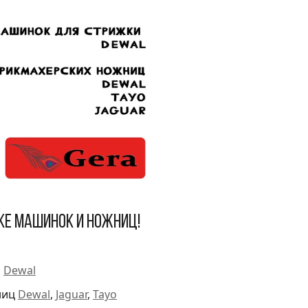
ке машинок и ножниц!
и
Dewal
ниц
Dewal
,
Jaguar
,
Tayo