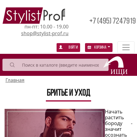
+7 (495) 7247919
пн-пт: 10.00 - 19.00
shop@stylist-prof.ru
Войти
Корзина
Главная
Бритье и уход
Начать
растить
бороду -
значит
осознать