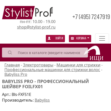
+7 (495) 7247919
пн-пт: 10.00 - 19.00
shop@stylist-prof.ru
Войти
Корзина
Главная
-
Электротовары
-
Машинки для стрижки
-
Профессиональные машинки для стрижки волос
-
Babyliss Pro
BABYLISS PRO - ПРОФЕССИОНАЛЬНЫЙ
ШЕЙВЕР FOILFX01
Арт.:
Bls-FXFS1E
Производитель:
Babyliss