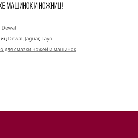
ке машинок и ножниц!
и
Dewal
ниц
Dewal
,
Jaguar
,
Tayo
ло для смазки ножей и машинок