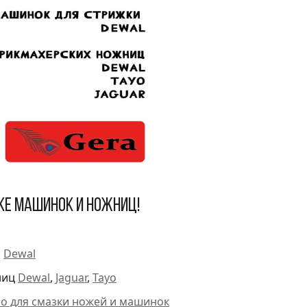
ке машинок и ножниц!
и
Dewal
ниц
Dewal
,
Jaguar
,
Tayo
ло для смазки ножей и машинок