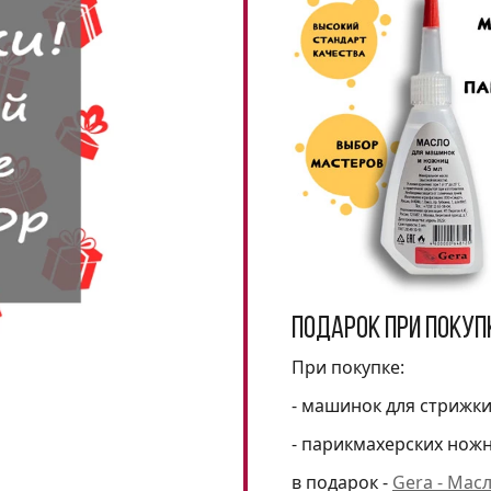
Подарок при покуп
При покупке:
- машинок для стрижк
- парикмахерских нож
в подарок -
Gera - Мас