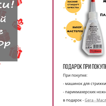
Подарок при покуп
При покупке:
- машинок для стрижк
- парикмахерских нож
в подарок -
Gera - Мас