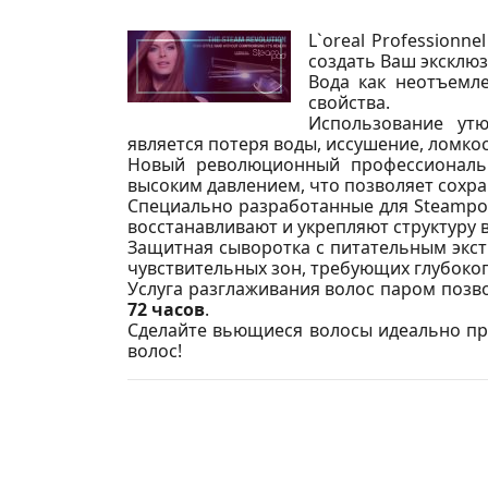
L`oreal Professionn
создать Ваш эксклю
Вода как неотъемле
свойства.
Использование утю
является потеря воды, иссушение, ломкос
Новый революционный профессиональн
высоким давлением, что позволяет сохр
Специально разработанные для Steamp
восстанавливают и укрепляют структуру
Защитная сыворотка с питательным экст
чувствительных зон, требующих глубоког
Услуга разглаживания волос паром позв
72 часов
.
Сделайте вьющиеся волосы идеально пр
волос!