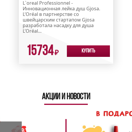
L`oreal Professionnel -
Инновационная лейка душ Gjosa.
L’Oréal в партнерстве со
швейцарским стартапом Gjosa
разработала насадку для душа
L’Oréal...
15734
Купить
₽
Акции и новости