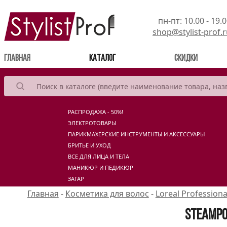
пн-пт: 10.00 - 19.
shop@stylist-prof.
(current)
Главная
Каталог
Скидки
РАСПРОДАЖА - 50%!
ЭЛЕКТРОТОВАРЫ
ПАРИКМАХЕРСКИЕ ИНСТРУМЕНТЫ И АКСЕССУАРЫ
БРИТЬЕ И УХОД
ВСЕ ДЛЯ ЛИЦА И ТЕЛА
МАНИКЮР И ПЕДИКЮР
ЗАГАР
Главная
-
Косметика для волос
-
Loreal Professiona
Steampo