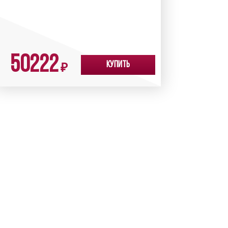
50222
Купить
₽