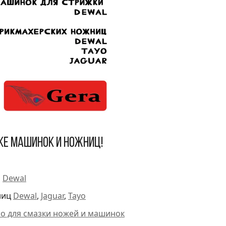
ке машинок и ножниц!
и
Dewal
ниц
Dewal
,
Jaguar
,
Tayo
ло для смазки ножей и машинок