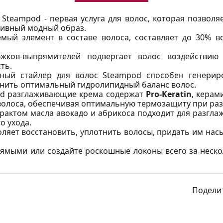
el Steampod - первая услуга для волос, которая позво
зивный модный образ.
мый элемент в составе волоса, составляет до 30% в
жков-выпрямителей подвергает волос воздействию 
ть.
ый стайлер для волос Steampod способен генерир
анить оптимальный гидролипидный баланс волос.
od разглаживающие крема содержат
Pro-Keratin
, керам
 волоса, обеспечивая оптимальную термозащиту при ра
рактом масла авокадо и абрикоса подходит для разгл
о ухода.
оляет восстановить, уплотнить волосы, придать им нас
ямыми или создайте роскошные локоны всего за нескол
Поделит