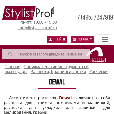
+7 (495) 7247919
пн-пт: 10.00 - 19.00
shop@stylist-prof.ru
Войти
Корзина
Главная
-
Парикмахерские инструменты и
аксессуары
-
Расчески, брашинги, щетки
-
Расчески
Dewal
Ассортимент расчесок
Dewal
включает в себя
расчески для стрижки ножницами и машинкой,
расчески для укладки, для завивки, для
мелирования, гребни.