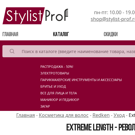
пн-пт: 10.00 - 19.
shop@stylist-prof.
(current)
Главная
Каталог
Скидки
РАСПРОДАЖА - 50%!
ЭЛЕКТРОТОВАРЫ
ПАРИКМАХЕРСКИЕ ИНСТРУМЕНТЫ И АКСЕССУАРЫ
БРИТЬЕ И УХОД
ВСЕ ДЛЯ ЛИЦА И ТЕЛА
МАНИКЮР И ПЕДИКЮР
ЗАГАР
Главная
-
Косметика для волос
-
Redken
-
Уход
-
Ex
Extreme Length - Рев