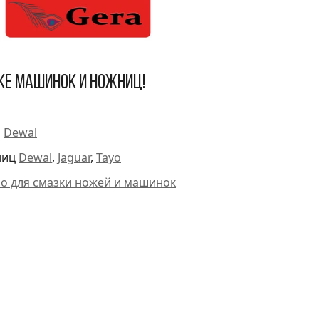
ке машинок и ножниц!
и
Dewal
ниц
Dewal
,
Jaguar
,
Tayo
ло для смазки ножей и машинок