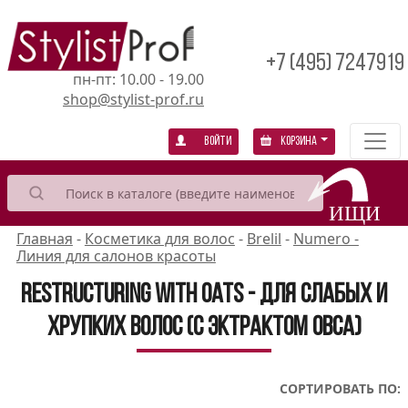
+7 (495) 7247919
пн-пт: 10.00 - 19.00
shop@stylist-prof.ru
Войти
Корзина
Главная
-
Косметика для волос
-
Brelil
-
Numero -
Линия для салонов красоты
Restructuring With Oats - Для слабых и
хрупких волос (с эктрактом овса)
СОРТИРОВАТЬ ПО: