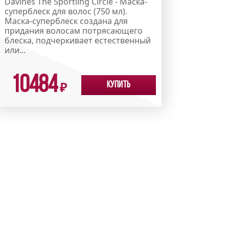
Davines The Sportling Circle - Маска-
суперблеск для волос (750 мл).
Маска-суперблеск создана для
придания волосам потрясающего
блеска, подчеркивает естественный
или...
10484
Купить
₽