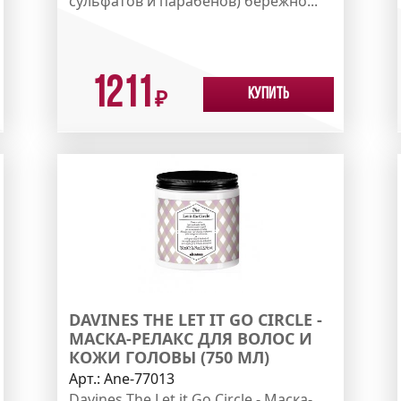
сульфатов и парабенов) бережно...
1211
Купить
₽
DAVINES THE LET IT GO CIRCLE -
МАСКА-РЕЛАКС ДЛЯ ВОЛОС И
КОЖИ ГОЛОВЫ (750 МЛ)
Арт.:
Ane-77013
Davines The Let it Go Circle - Маска-