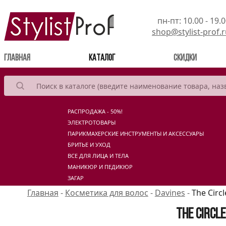
пн-пт: 10.00 - 19.
shop@stylist-prof.
(current)
Главная
Каталог
Скидки
РАСПРОДАЖА - 50%!
ЭЛЕКТРОТОВАРЫ
ПАРИКМАХЕРСКИЕ ИНСТРУМЕНТЫ И АКСЕССУАРЫ
БРИТЬЕ И УХОД
ВСЕ ДЛЯ ЛИЦА И ТЕЛА
МАНИКЮР И ПЕДИКЮР
ЗАГАР
Главная
-
Косметика для волос
-
Davines
-
The Circ
The Circl