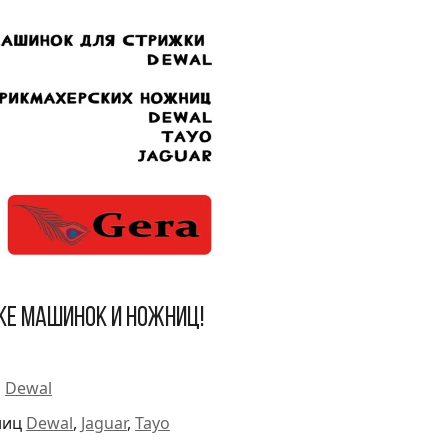
ке машинок и ножниц!
и
Dewal
ниц
Dewal
,
Jaguar
,
Tayo