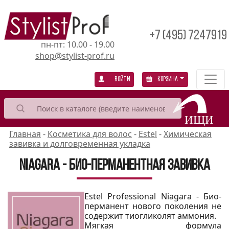
+7 (495) 7247919
пн-пт: 10.00 - 19.00
shop@stylist-prof.ru
Войти
Корзина
Главная
-
Косметика для волос
-
Estel
-
Химическая
завивка и долговременная укладка
Niagara - био-перманентная завивка
Estel Professional Niagara - Био-
перманент нового поколения не
содержит тиогликолят аммония.
Мягкая формула