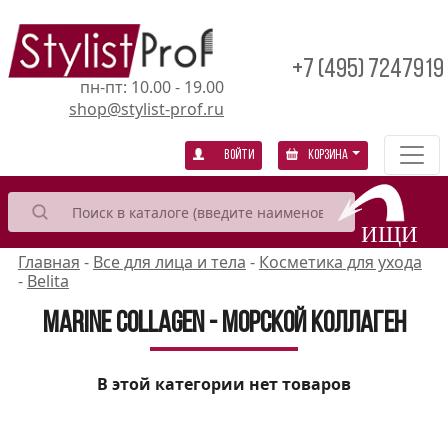
+7 (495) 7247919
пн-пт: 10.00 - 19.00
shop@stylist-prof.ru
Войти
Корзина
Главная
-
Все для лица и тела
-
Косметика для ухода
-
Belita
Marine Collagen - морской коллаген
В этой категории нет товаров