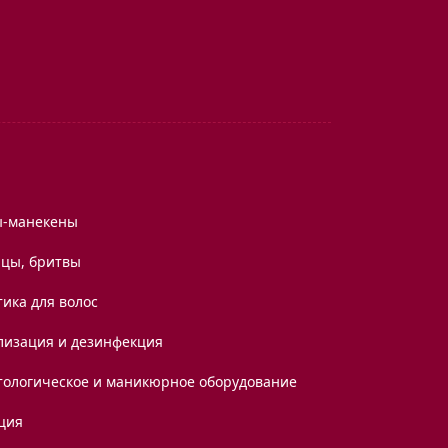
ы-манекены
цы, бритвы
ика для волос
лизация и дезинфекция
тологическое и маникюрное оборудование
ция