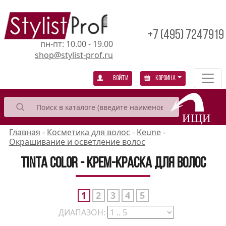
+7 (495) 7247919
пн-пт: 10.00 - 19.00
shop@stylist-prof.ru
Войти
Корзина
Главная
-
Косметика для волос
-
Keune
-
Окрашивание и осветление волос
Tinta Color - Крем-краска для волос
1
2
3
4
5
ДИАПАЗОН: