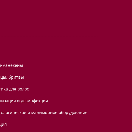
ы-манекены
цы, бритвы
ика для волос
лизация и дезинфекция
тологическое и маникюрное оборудование
ция