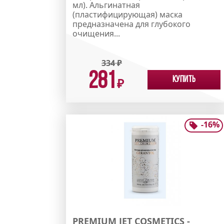
мл). Альгинатная
(пластифицирующая) маска
предназначена для глубокого
очищения...
334
₽
281
Купить
₽
-
16
%
PREMIUM JET COSMETICS -