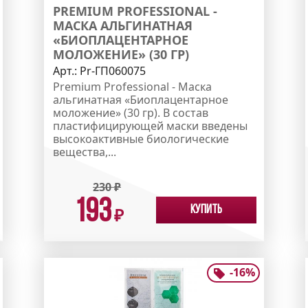
PREMIUM PROFESSIONAL -
МАСКА АЛЬГИНАТНАЯ
«БИОПЛАЦЕНТАРНОЕ
МОЛОЖЕНИЕ» (30 ГР)
Арт.:
Pr-ГП060075
Premium Professional - Маска
альгинатная «Биоплацентарное
моложение» (30 гр). В состав
пластифицирующей маски введены
высокоактивные биологические
вещества,...
230
₽
193
Купить
₽
-
16
%