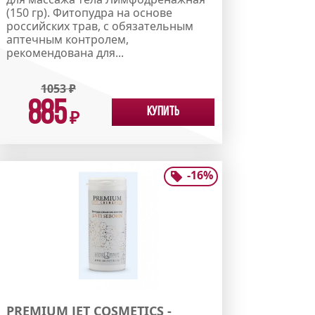
(150 гр). Фитопудра на основе
российских трав, с обязательным
аптечным контролем,
рекомендована для...
1053
₽
885
Купить
₽
-
16
%
PREMIUM JET COSMETICS -