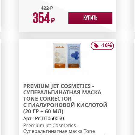
422
₽
354
Купить
₽
-
16
%
PREMIUM JET COSMETICS -
СУПЕРАЛЬГИНАТНАЯ МАСКА
TONE CORRECTOR
С ГИАЛУРОНОВОЙ КИСЛОТОЙ
(20 ГР + 60 МЛ)
Арт.:
Pr-ГП060060
Premium Jet Cosmetics -
Суперальгинатная маска Tone