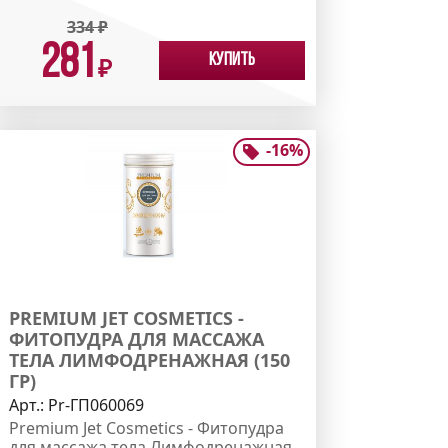
334
₽
281
Купить
₽
-
16
%
PREMIUM JET COSMETICS -
ФИТОПУДРА ДЛЯ МАССАЖА
ТЕЛА ЛИМФОДРЕНАЖНАЯ (150
ГР)
Арт.:
Pr-ГП060069
Premium Jet Cosmetics - Фитопудра
для массажа тела Лимфодренажная