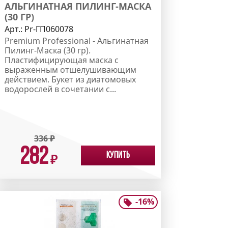
АЛЬГИНАТНАЯ ПИЛИНГ-МАСКА
(30 ГР)
Арт.:
Pr-ГП060078
Premium Professional - Альгинатная
Пилинг-Маска (30 гр).
Пластифицирующая маска с
выраженным отшелушивающим
действием. Букет из диатомовых
водорослей в сочетании с...
336
₽
282
Купить
₽
-
16
%