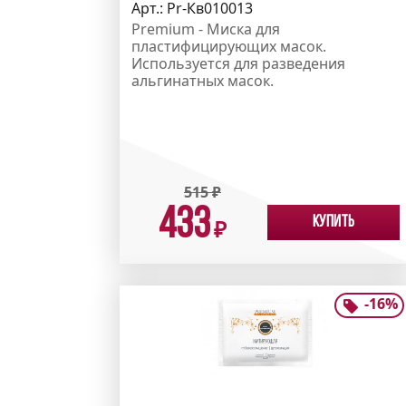
Арт.:
Pr-Кв010013
Premium - Миска для
пластифицирующих масок.
Используется для разведения
альгинатных масок.
515
₽
433
Купить
₽
-
16
%