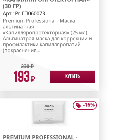
(30 ГР)
Арт.:
Pr-ГП060073
Premium Professional - Маска
альгинатная
«Капилляропротекторная» (25 мл).
Альгинатрая маска для коррекции и
профилактики капилляропатий
(покраснения,...
230
₽
193
Купить
₽
-
16
%
PREMIUM PROFESSIONAL -