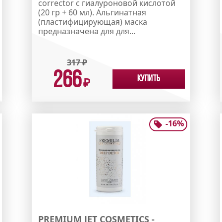
corrector с гиалуроновой кислотой
(20 гр + 60 мл). Альгинатная
(пластифицирующая) маска
предназначена для для...
317
₽
266
Купить
₽
-
16
%
PREMIUM JET COSMETICS -