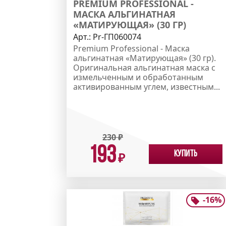
PREMIUM PROFESSIONAL -
МАСКА АЛЬГИНАТНАЯ
«МАТИРУЮЩАЯ» (30 ГР)
Арт.:
Pr-ГП060074
Premium Professional - Маска
альгинатная «Матирующая» (30 гр).
Оригинальная альгинатная маска с
измельченным и обработанным
активированным углем, известным...
230
₽
193
Купить
₽
-
16
%