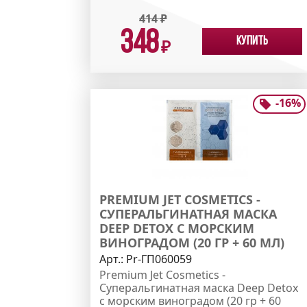
414
₽
348
Купить
₽
-
16
%
PREMIUM JET COSMETICS -
СУПЕРАЛЬГИНАТНАЯ МАСКА
DEEP DETOX С МОРСКИМ
ВИНОГРАДОМ (20 ГР + 60 МЛ)
Арт.:
Pr-ГП060059
Premium Jet Cosmetics -
Суперальгинатная маска Deep Detox
с морским виноградом (20 гр + 60