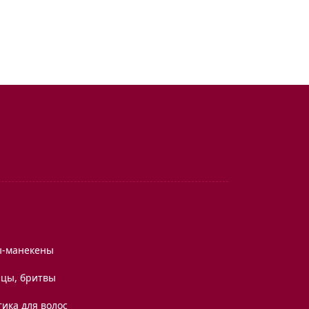
ы-манекены
цы, бритвы
ика для волос