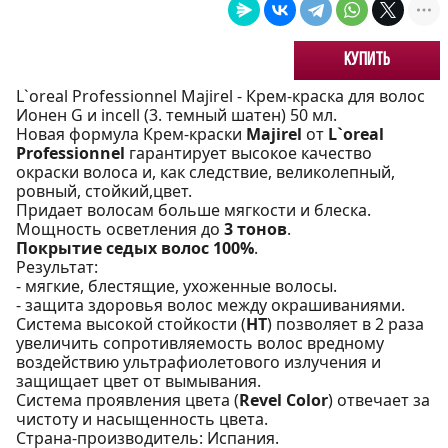
Купить
L`oreal Professionnel Majirel - Крем-краска для волос
Ионен G и incell (3. темный шатен) 50 мл.
Новая формула Крем-краски
Majirel
от
L`oreal
Professionnel
гарантирует высокое качество
окраски волоса и, как следствие, великолепный,
ровный, стойкий,цвет.
Придает волосам больше мягкости и блеска.
Мощность осветления до
3 тонов
.
Покрытие седых волос 100%
.
Результат:
- мягкие, блестящие, ухоженные волосы.
- защита здоровья волос между окрашиваниями.
Система высокой стойкости (
НТ
) позволяет в 2 раза
увеличить сопротивляемость волос вредному
воздействию ультрафиолетового излучения и
защищает цвет от вымывания.
Система проявления цвета (
Revel Color
) отвечает за
чистоту и насыщенность цвета.
Страна-производитель: Испания.