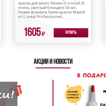
краска для волос Ионен G и incell (9.
очень светлый блондин) 50 мл.
Новая формула Крем-краски Majirel
от L`oreal Professionnel...
1605
Купить
₽
Акции и новости