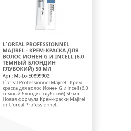
L`OREAL PROFESSIONNEL
MAJIREL - КРЕМ-КРАСКА ДЛЯ
ВОЛОС ИОНЕН G И INCELL (6.0
ТЕМНЫЙ БЛОНДИН
ГЛУБОКИЙ) 50 МЛ
Арт.:
Mt-Lo-E0899902
L`oreal Professionnel Majirel - Крем-
краска для волос Ионен G и incell (6.0
темный блондин глубокий) 50 мл.
Новая формула Крем-краски Majirel
от L`oreal Professionnel...