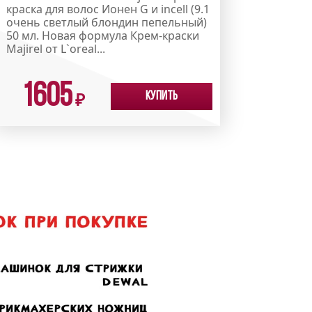
краска для волос Ионен G и incell (9.1
очень светлый блондин пепельный)
50 мл. Новая формула Крем-краски
Majirel от L`oreal...
1605
Купить
₽