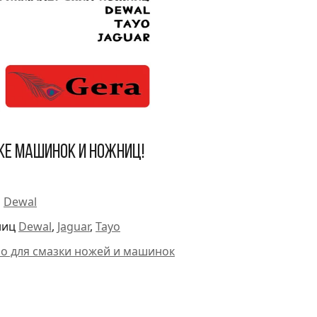
ке машинок и ножниц!
и
Dewal
ниц
Dewal
,
Jaguar
,
Tayo
ло для смазки ножей и машинок