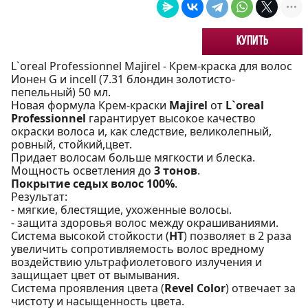
Купить
L`oreal Professionnel Majirel - Крем-краска для волос
Ионен G и incell (7.31 блондин золотисто-
пепельный) 50 мл.
Новая формула Крем-краски
Majirel
от
L`oreal
Professionnel
гарантирует высокое качество
окраски волоса и, как следствие, великолепный,
ровный, стойкий,цвет.
Придает волосам больше мягкости и блеска.
Мощность осветления до
3 тонов
.
Покрытие седых волос 100%
.
Результат:
- мягкие, блестящие, ухоженные волосы.
- защита здоровья волос между окрашиваниями.
Система высокой стойкости (
НТ
) позволяет в 2 раза
увеличить сопротивляемость волос вредному
воздействию ультрафиолетового излучения и
защищает цвет от вымывания.
Система проявления цвета (
Revel Color
) отвечает за
чистоту и насыщенность цвета.