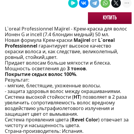
Купить
L`oreal Professionnel Majirel - Крем-краска для волос
Ионен G и incell (7.4 блондин медный) 50 мл.
Новая формула Крем-краски
Majirel
от
L`oreal
Professionnel
гарантирует высокое качество
окраски волоса и, как следствие, великолепный,
ровный, стойкий,цвет.
Придает волосам больше мягкости и блеска.
Мощность осветления до
3 тонов
.
Покрытие седых волос 100%
.
Результат:
- мягкие, блестящие, ухоженные волосы.
- защита здоровья волос между окрашиваниями.
Система высокой стойкости (
НТ
) позволяет в 2 раза
увеличить сопротивляемость волос вредному
воздействию ультрафиолетового излучения и
защищает цвет от вымывания.
Система проявления цвета (
Revel Color
) отвечает за
чистоту и насыщенность цвета.
Страна-производитель: Испания.