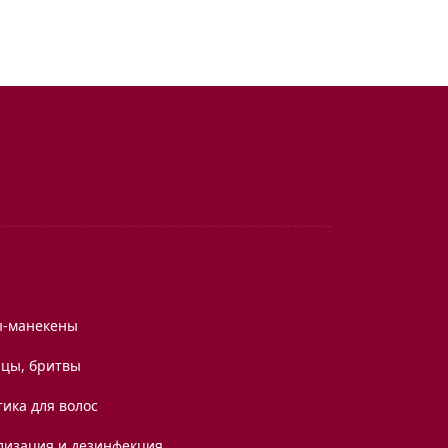
ы-манекены
цы, бритвы
ика для волос
лизация и дезинфекция