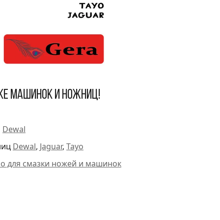
ке машинок и ножниц!
и
Dewal
ниц
Dewal
,
Jaguar
,
Tayo
ло для смазки ножей и машинок