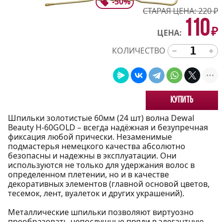
-
50
%
СТАРАЯ ЦЕНА:
220
₽
110
₽
ЦЕНА:
КОЛИЧЕСТВО
Купить
Шпильки золотистые 60мм (24 шт) волна Dewal
Beauty H-60GOLD – всегда надёжная и безупречная
фиксация любой прически. Незаменимые
подмастерья немецкого качества абсолютно
безопасны и надежны в эксплуатации. Они
используются не только для удержания волос в
определенном плетении, но и в качестве
декоративных элементов (главной основой цветов,
тесемок, лент, вуалеток и других украшений).
Металлические шпильки позволяют виртуозно
преобразовать непослушные пряди в элегантную