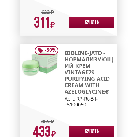
622
₽
311
Купить
₽
-
50
%
BIOLINE-JATO -
НОРМАЛИЗУЮЩ
ИЙ КРЕМ
VINTAGE79
PURIFYING ACID
CREAM WITH
AZELOGLYCINE®
Арт.:
RP-Rt-Bil-
F5100050
865
₽
433
Купить
₽