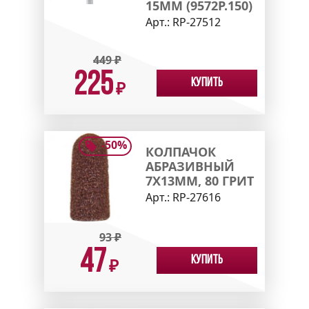
15ММ (9572P.150)
Арт.:
RP-27512
449
₽
225
Купить
₽
-
50
%
КОЛПАЧОК
АБРАЗИВНЫЙ
7X13ММ, 80 ГРИТ
Арт.:
RP-27616
93
₽
47
Купить
₽