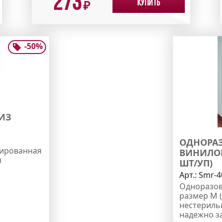
273
Купить
₽
-
50
%
ИЗ
ОДНОРАЗ
инированная
ВИНИЛОВ
я
ШТ/УП)
.
Арт.:
Smr-4
Одноразов
размер M 
нестериль
надежно з