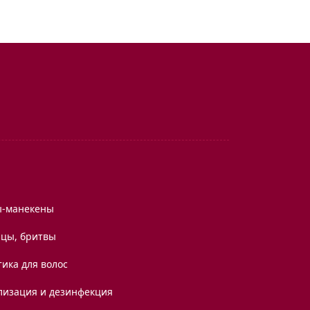
ы-манекены
цы, бритвы
ика для волос
лизация и дезинфекция