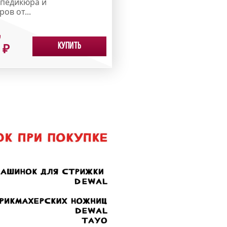
педикюра и
ов от...
7
Купить
₽