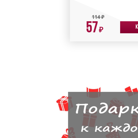
114
₽
57
К
₽