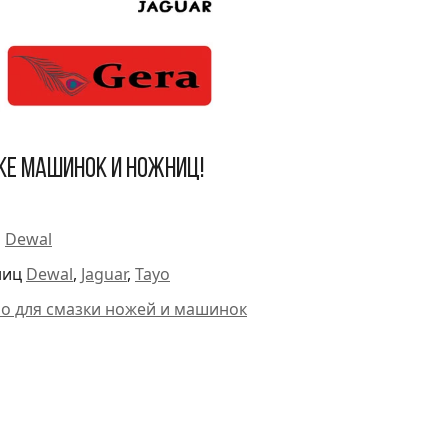
ке машинок и ножниц!
и
Dewal
ниц
Dewal
,
Jaguar
,
Tayo
ло для смазки ножей и машинок