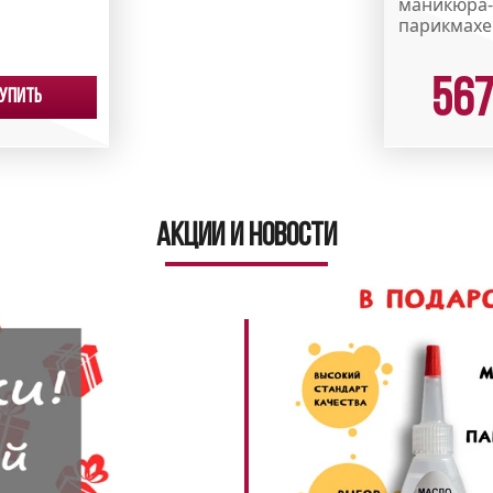
маникюра-
парикмахер
56
упить
Акции и новости