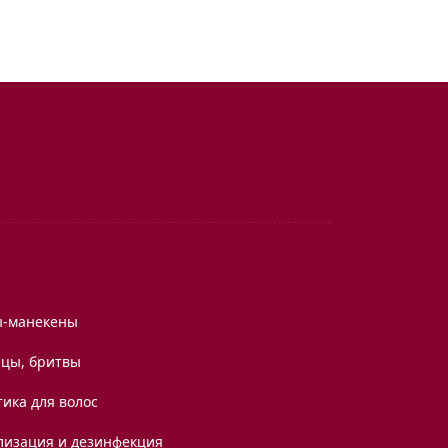
ы-манекены
цы, бритвы
ика для волос
лизация и дезинфекция