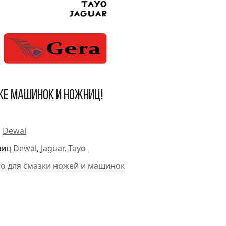
ке машинок и ножниц!
и
Dewal
ниц
Dewal
,
Jaguar
,
Tayo
ло для смазки ножей и машинок