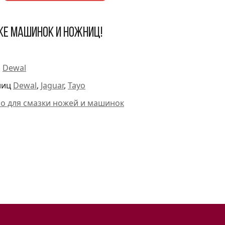
ке машинок и ножниц!
и
Dewal
ниц
Dewal
,
Jaguar
,
Tayo
ло для смазки ножей и машинок