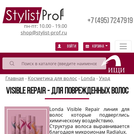
+7 (495) 7247919
пн-пт: 10.00 - 19.00
shop@stylist-prof.ru
Войти
Корзина
Главная
-
Косметика для волос
-
Londa
-
Уход
Visible Repair - для поврежденных волос
Londa Visible Repair линия для
волос которые подверглись
химическому воздействию.
Структура волоса выравнивается
благодаря микроионам Radialux.