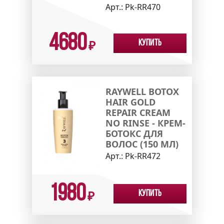
Арт.:
Pk-RR470
4680
Купить
₽
RAYWELL BOTOX
HAIR GOLD
REPAIR CREAM
NO RINSE - КРЕМ-
БОТОКС ДЛЯ
ВОЛОС (150 МЛ)
Арт.:
Pk-RR472
1980
Купить
₽